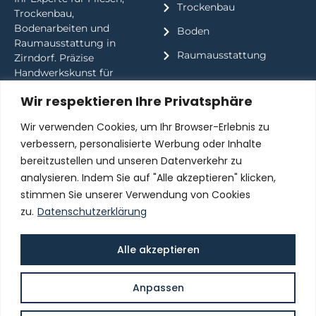
Trockenbau
Trockenbau,
Bodenarbeiten und
Boden
Raumausstattung in
Raumausstattung
Zirndorf. Präzise
Handwerkskunst für
perfekte Ergebnisse.
Wir respektieren Ihre Privatsphäre
Wir verwenden Cookies, um Ihr Browser-Erlebnis zu
Kontakt
Informationen
verbessern, personalisierte Werbung oder Inhalte
KORCAJ Fliesen
Impressum
bereitzustellen und unseren Datenverkehr zu
Ammerndorfer Str. 20,
analysieren. Indem Sie auf "Alle akzeptieren" klicken,
Datenschutz
90513 Zirndorf
stimmen Sie unserer Verwendung von Cookies
WebMail
01792421115
zu.
Datenschutzerklärung
info@fliesenkorcaj.de
fliesen_korcaj
Alle akzeptieren
Anpassen