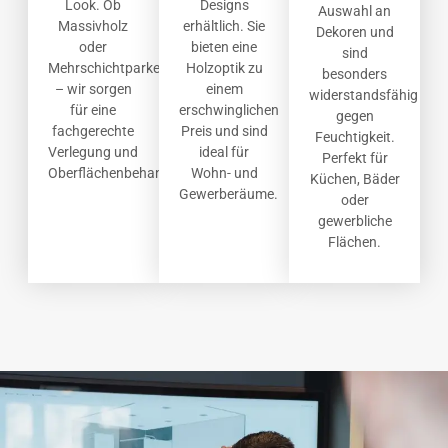
Look. Ob
Designs
Auswahl an
Massivholz
erhältlich. Sie
Dekoren und
oder
bieten eine
sind
Mehrschichtparkett
Holzoptik zu
besonders
– wir sorgen
einem
widerstandsfähig
für eine
erschwinglichen
gegen
fachgerechte
Preis und sind
Feuchtigkeit.
Verlegung und
ideal für
Perfekt für
Oberflächenbehandlung.
Wohn- und
Küchen, Bäder
Gewerberäume.
oder
gewerbliche
Flächen.