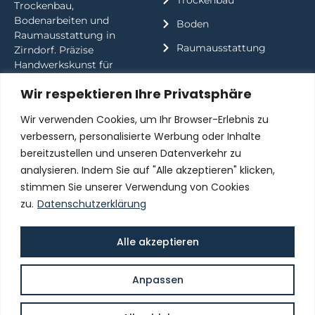
Trockenbau,
Bodenarbeiten und
Boden
Raumausstattung in
Raumausstattung
Zirndorf. Präzise
Handwerkskunst für
perfekte Ergebnisse.
Wir respektieren Ihre Privatsphäre
Wir verwenden Cookies, um Ihr Browser-Erlebnis zu
Kontakt
Informationen
verbessern, personalisierte Werbung oder Inhalte
KORCAJ Fliesen
Impressum
bereitzustellen und unseren Datenverkehr zu
Ammerndorfer Str. 20,
analysieren. Indem Sie auf "Alle akzeptieren" klicken,
Datenschutz
90513 Zirndorf
stimmen Sie unserer Verwendung von Cookies
WebMail
01792421115
zu.
Datenschutzerklärung
info@fliesenkorcaj.de
fliesen_korcaj
Alle akzeptieren
Anpassen
Copyright © 2025 All Rights Reserved Korcaj Fliesen